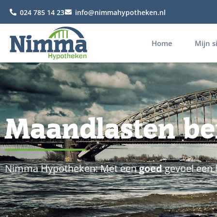
024 785 14 23
info@nimmahypotheken.nl
Home
Mijn s
Maandlasten be
Nimma Hypotheken: Met een
goed
gevoel een 