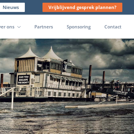
Nieuws
Vrijblijvend gesprek plannen?
er ons
Partners
Sponsoring
Contact