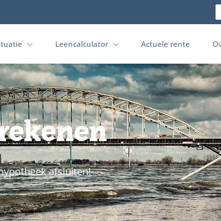
ituatie
Leencalculator
Actuele rente
Ov
rekenen
hypotheek afsluiten!