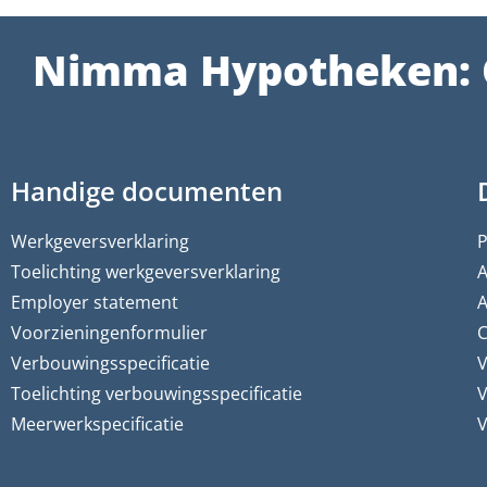
Nimma Hypotheken: 
Handige documenten
Werkgeversverklaring
P
Toelichting werkgeversverklaring
A
Employer statement
A
Voorzieningenformulier
C
Verbouwingsspecificatie
V
Toelichting verbouwingsspecificatie
V
Meerwerkspecificatie
V