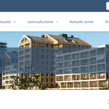
ituatie
Leencalculator
Actuele rente
Ov