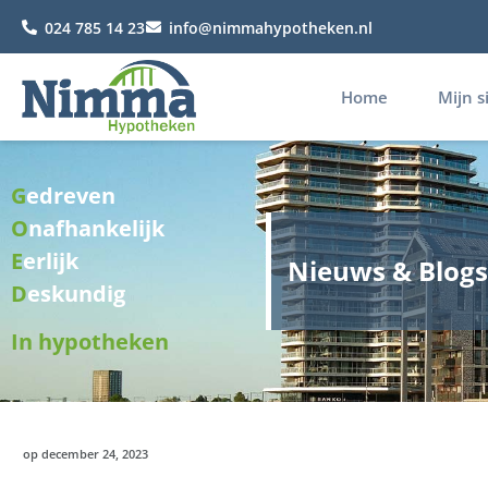
024 785 14 23
info@nimmahypotheken.nl
Home
Mijn s
G
edreven
O
nafhankelijk
E
erlijk
Nieuws & Blogs
D
eskundig
In hypotheken
op
december 24, 2023