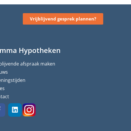
Vrijblijvend gesprek plannen?
imma Hypotheken
jblijvende afspraak maken
uws
ningstijden
es
tact