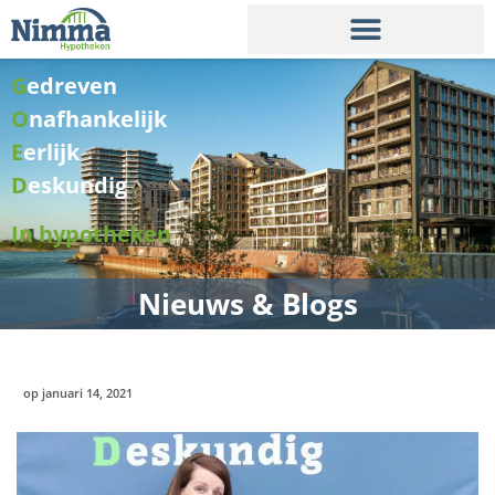
G
edreven
O
nafhankelijk
E
erlijk
D
eskundig
In hypotheken
Nieuws & Blogs
op
januari 14, 2021