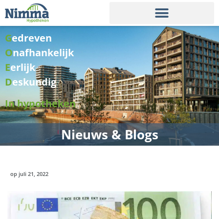
G
edreven
O
nafhankelijk
E
erlijk
D
eskundig
In hypotheken
Nieuws & Blogs
op
juli 21, 2022