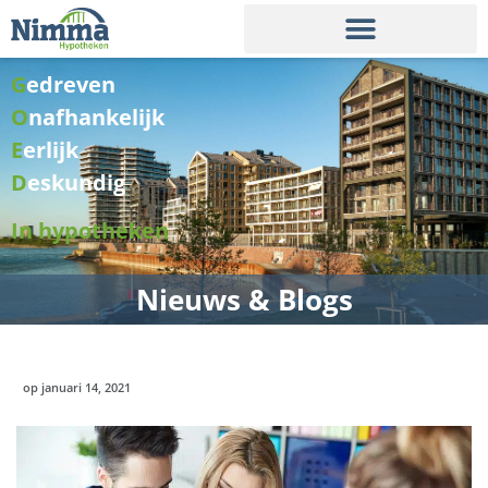
G
edreven
O
nafhankelijk
E
erlijk
D
eskundig
In hypotheken
Nieuws & Blogs
op
januari 14, 2021